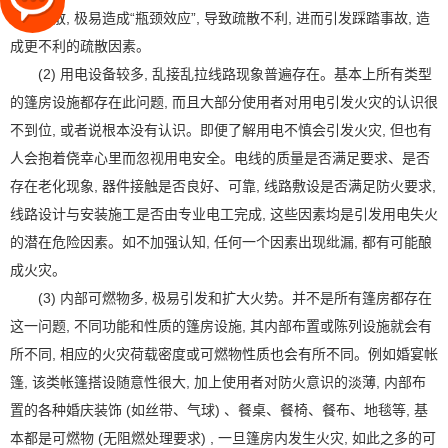
可供疏散, 极易造成“瓶颈效应”, 导致疏散不利, 进而引发踩踏事故, 造
成更不利的疏散因素。
(2) 用电设备较多, 乱接乱拉线路现象普遍存在。基本上所有类型
的篷房设施都存在此问题, 而且大部分使用者对用电引发火灾的认识很
不到位, 或者说根本没有认识。即便了解用电不慎会引发火灾, 但也有
人会抱着侥幸心里而忽视用电安全。电线的质量是否满足要求、是否
存在老化现象, 器件接触是否良好、可靠, 线路敷设是否满足防火要求,
线路设计与安装施工是否由专业电工完成, 这些因素均是引发用电失火
的潜在危险因素。如不加强认知, 任何一个因素出现纰漏, 都有可能酿
成火灾。
(3) 内部可燃物多, 极易引发和扩大火势。并不是所有篷房都存在
这一问题, 不同功能和性质的篷房设施, 其内部布置或陈列设施就会有
所不同, 相应的火灾荷载密度或可燃物性质也会有所不同。例如婚宴帐
篷, 该类帐篷搭设随意性很大, 加上使用者对防火意识的淡薄, 内部布
置的各种婚庆装饰 (如丝带、气球) 、餐桌、餐椅、餐布、地毯等, 基
本都是可燃物 (无阻燃处理要求) , 一旦篷房内发生火灾, 如此之多的可