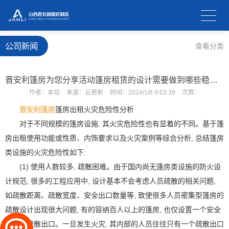
公司新闻
查看分类
晋安利篷房为您分享活动篷房租赁的设计需要做到哪些稳定性因素？
作者：
本站
来源：
云更新
时间：
2024/1/8 9:03:39
次数：
晋安利篷房
篷房出租火灾危险性分析
对于不同规模的篷房设施, 其火灾危险性也有显着的不同。基于篷
房出租使用功能或性质、内饰要求以及火灾案例等综合分析, 总结篷房
类设施的火灾危险性如下:
(1) 使用人数较多, 疏散困难。由于国内尚无篷房类设施的防火设
计规范, 很多的工程应用中, 设计基本不会考虑人员疏散的相关问题,
如疏散距离、疏散宽度、安全出口数量等, 致使很多人员密集型篷房的
疏散设计出现很大问题, 有的容纳百人以上的篷房, 也仅设置一个安全
出口或疏散出口。一旦发生火灾, 其内部的人员往往只有一个疏散出口