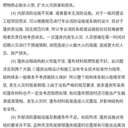
燃物势必助长火势, 扩大火灾损害和损失。
(4) 内部消防设施不完善, 或者基本无消防设施。对于一般的建设
工程项目而言, 可以根据规范进行专业消防设施或系统的设计, 但对于
篷房类设施, 因无规范约束, 所以专业消防系统或设施就往往较难被使
用者负责任地考虑进去。一旦篷房内发生火灾, 人员很难在第一时间对
初期火灾进行干预或限制, 进而造成小火酿大火的局面, 造成更大的人
员、财产损失。
(5) 篷房出租结构耐火性能不佳, 篷布材料阻燃性能不好。此问题
涉及到两个方面,①篷房出租设计和施工没有专业技术标准作为指导,
结构体系一般根本不考虑做防火保护, 所以整个结构体系耐火极限非常
低, 发生火灾时极易倒塌;②由于没有严格的规范要求, 很多篷房所采用
的篷布材料也不一定会考虑阻燃处理, 有的篷布燃烧时还可能会产生融
滴或滴落物。发生火灾时, 篷布材料极易造成火灾蔓延, 并影响结构的
安全性。
(6) 外部消防基础设施及救援条件不足。如前所述, 篷房设施对场
地的要求并不高, 这种灵活性就使得篷房搭建的位置很有可能会远离消