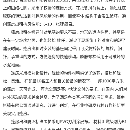
上的固结柱脚，采用了铰接的连接方式，在抵御风荷载上， 通过柱底
铰链的转动达到消耗风能量的作用，而使整体 结构不会发生破坏。通
创篷房出租抗风性能：6-10，搭建简易。
篷房出租在搭建时对地基的要求不高，地形的适应性强，甚至是
在有一定坡度地面，也能轻松 胜任，减少了现场施工的难度和缩短了
建设时间。篷房出租时安装的基座固定采用可反复拆装的 螺栓，钢
钎，承重盘的方式，方便篷房的快速移动。膨胀螺栓适用于可破坏的
水泥地面。
篷房采用模块化设计，轻便的构件材料确保了运输，搭建和轻
松，灵活。 在配备16名工人和相关设备的情况下，一座1000平方米
的篷房一天可完成， 可完全满足客户快速交付的要求。在国内 人们对
户外活动的要求越来越高，为了满足各类客户不同的活动需求，篷房
帐篷有限公司通过研究，改进与创新，在行业中研发各种各样的新型
美观实用篷房。
篷房出租防火标准围护采用PVC刀刮涂层布。 材料阻燃级别为B1
级，属难燃烧材料，即明火离开后2秒内自动熄灭。 配合相应的消防