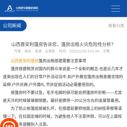
公司新闻
查看分类
山西晋安利篷房告诉您，篷房出租火灾危险性分析？
作者：
本站
来源：
云更新
时间：
2025/12/20 9:01:06
次数：
山西晋安利篷房
篷房出租搭建需要注意事项
篷房搭建租赁对国内的群众来说是一个全新的概念,也是近几年才
逐渐出现在人们的日常户外活动当中,如户外展览篷房出租是展览馆的
延伸;户外庆典,户外婚礼,节庆促销活动必需要用到的。
搭篷房时不要过急，毛手毛脚的很可能会把篷房杆折断——尤其
是天冷的时候玻璃钢很脆，最好是携带一20公分左右的金属管备用。
为了防止帐篷底部被扎坏，在搭建前要把地面上的树枝草根等清
理一下。在拉固定绳的时候，为避免他人不注意拌倒，可以在上面栓
上一红布条提醒别人注意。