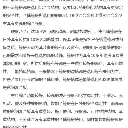
的干流篷房都是选用铝合金结构，这要比传统的钢铝结构具有更安定
的安全性，仓储篷房所选用的的6061-T6型铝合金则比惯例铝合金型
材具有更高的综合强度。
硬度乃至可达15HW（硬度越高，耐磨性越好），使仓储篷房在
户外具有反抗8-10级大风的能力，配套设备是指客户在购置篷房或租
借之后，篷房公司为其装备的篷布以及窗布，别的用户还能够依据自
己的需求和爱好来挑选内部的装饰，篷房作为具有10多年篷房消费搭
建阅历的厂家，所供给的篷布等都是一些质料较好的面料，具有阻燃
性，且能挡风挡雨，一般情况下篷房的边墙都是选用篷布关闭为主，
但是若果用于长时间的仓储用处，篷房墙体还能够选用ABS硬体墙或
是彩钢复合板。
材料综合功能较好，较高的冲击强度和化学稳定性，不受水、无
机盐、碱及多种酸的影响，增加了篷房在户外的安全稳定性！而高品
质的彩钢复合板具有重量轻、施工便利、强度高、可作维护结构、承
重结构，十分适合没有承重柱的仓储篷房使用，同样能增加篷房库房
的安全安定性。