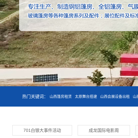
热门关键词：
山西篷房租赁
太原舞台搭建
山西会展设备出租
山
701白银大事件活动
成龙国际电影周