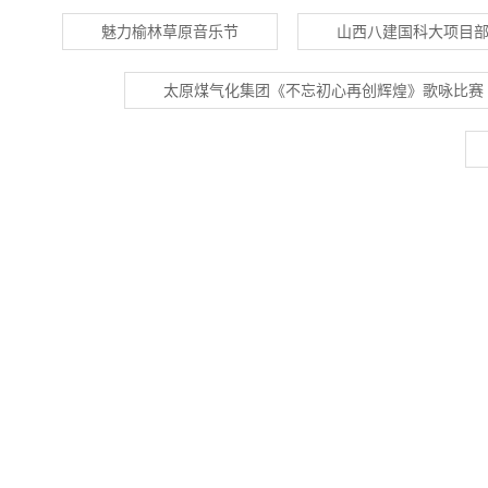
魅力榆林草原音乐节
山西八建国科大项目
太原煤气化集团《不忘初心再创辉煌》歌咏比赛