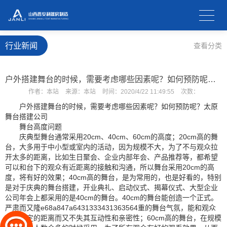
行业新闻
查看分类
户外搭建舞台的时候，需要考虑哪些因素呢？如何预防呢？太原舞台搭建公司
作者：
本站
来源：
本站
时间：
2020/4/22 11:49:55
次数：
户外搭建舞台的时候，需要考虑哪些因素呢？如何预防呢？
太原
舞台搭建公司
舞台高度问题
庆典型舞台通常采用20cm、40cm、60cm的高度；20cm高的舞
台，大多用于中小型或室内的活动，因为规模不大，为了不与观众拉
开太多的距离，比如生日聚会、企业内部年会、产品推荐等，都希望
可以和台下的观众有近距离的接触和沟通，所以舞台采用20cm的高
度，将有好的效果；40cm高的舞台，是为常用的，也是好看的，特别
是对于庆典的舞台搭建，开业典礼、启动仪式、揭幕仪式、大型企业
公司年会上都采用的是40cm的舞台。40cm的舞台能创造一个正式。
严肃而又隆e68a847a6431333431363564重的舞台气氛，能和观众
们有一定的距离而又不失其互动性和亲密性；60cm高的舞台，在规模