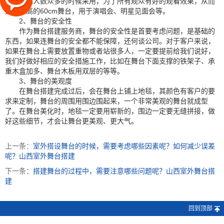
大，参加人数众多的时候采用，为了所有观众有好的观看效果，从而
选择较高的60cm舞台，用于演唱会、明星见面会等。
2、舞台的安全性
作为舞台搭建服务商，舞台的安全性是首要考虑问题，是基础的
东西，如果连舞台的安全都不能保障，还何谈公司。对于客户来说，
如果在舞台上需要放置重物或者站很多人，一定要提前给我们说好，
我们好做好相应的安全措施工作，比如在舞台下面支撑的铁架子、承
重木盒加多、舞台木板用双层的等等。
3、舞台的美观度
在舞台搭建完成过后，会在舞台上铺上地毯，其颜色有客户的要
求来定制，舞台的周围用围边围起来，一个非常美观的舞台就成型
了。在舞台美化时，地毯一定要用崭新的，围边一定要无缝拼接，做
好这些细节，才会让舞台更美观、更大气。
上一条：
室外搭设舞台的时候，需要考虑哪些因素呢？如何减少误差
呢？山西室外舞台搭建
下一条：
搭建舞台的过程中，需要注意哪些问题呢？山西室外舞台搭
建
回到顶部